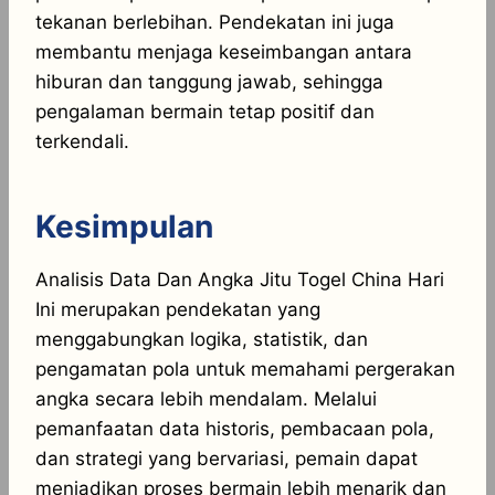
tekanan berlebihan. Pendekatan ini juga
membantu menjaga keseimbangan antara
hiburan dan tanggung jawab, sehingga
pengalaman bermain tetap positif dan
terkendali.
Kesimpulan
Analisis Data Dan Angka Jitu Togel China Hari
Ini merupakan pendekatan yang
menggabungkan logika, statistik, dan
pengamatan pola untuk memahami pergerakan
angka secara lebih mendalam. Melalui
pemanfaatan data historis, pembacaan pola,
dan strategi yang bervariasi, pemain dapat
menjadikan proses bermain lebih menarik dan