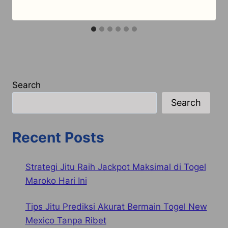
Search
Search
Recent Posts
Strategi Jitu Raih Jackpot Maksimal di Togel
Maroko Hari Ini
Tips Jitu Prediksi Akurat Bermain Togel New
Mexico Tanpa Ribet