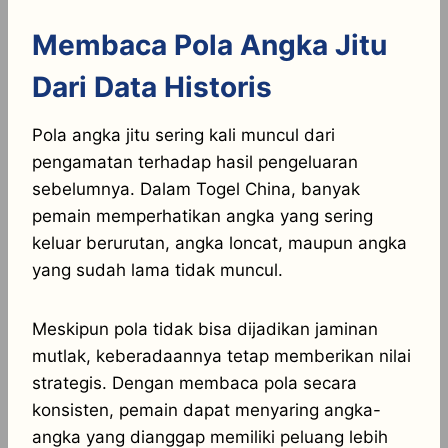
Membaca Pola Angka Jitu
Dari Data Historis
Pola angka jitu sering kali muncul dari
pengamatan terhadap hasil pengeluaran
sebelumnya. Dalam Togel China, banyak
pemain memperhatikan angka yang sering
keluar berurutan, angka loncat, maupun angka
yang sudah lama tidak muncul.
Meskipun pola tidak bisa dijadikan jaminan
mutlak, keberadaannya tetap memberikan nilai
strategis. Dengan membaca pola secara
konsisten, pemain dapat menyaring angka-
angka yang dianggap memiliki peluang lebih