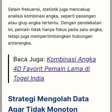
Selain frekuensi, statistik juga mencakup
analisis kombinasi angka, seperti pasangan
atau grup angka tertentu. Dengan pendekatan
ini, pemain tidak hanya fokus pada satu angka,
tetapi juga mempertimbangkan hubungan
antarangka.
Baca Juga:
Kombinasi Angka
4D Favorit Pemain Lama di
Togel India
Strategi Mengolah Data
Agar Tidak Monoton