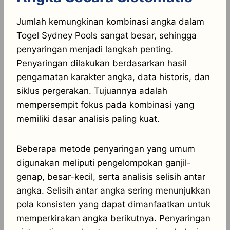
Jumlah kemungkinan kombinasi angka dalam
Togel Sydney Pools sangat besar, sehingga
penyaringan menjadi langkah penting.
Penyaringan dilakukan berdasarkan hasil
pengamatan karakter angka, data historis, dan
siklus pergerakan. Tujuannya adalah
mempersempit fokus pada kombinasi yang
memiliki dasar analisis paling kuat.
Beberapa metode penyaringan yang umum
digunakan meliputi pengelompokan ganjil-
genap, besar-kecil, serta analisis selisih antar
angka. Selisih antar angka sering menunjukkan
pola konsisten yang dapat dimanfaatkan untuk
memperkirakan angka berikutnya. Penyaringan