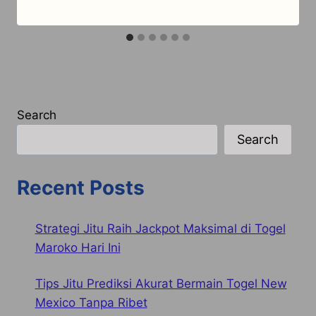
Search
Search
Recent Posts
Strategi Jitu Raih Jackpot Maksimal di Togel
Maroko Hari Ini
Tips Jitu Prediksi Akurat Bermain Togel New
Mexico Tanpa Ribet