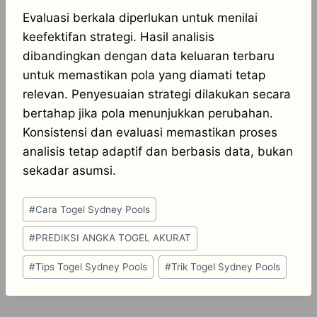
Evaluasi berkala diperlukan untuk menilai
keefektifan strategi. Hasil analisis
dibandingkan dengan data keluaran terbaru
untuk memastikan pola yang diamati tetap
relevan. Penyesuaian strategi dilakukan secara
bertahap jika pola menunjukkan perubahan.
Konsistensi dan evaluasi memastikan proses
analisis tetap adaptif dan berbasis data, bukan
sekadar asumsi.
Post
#
Cara Togel Sydney Pools
Tags:
#
PREDIKSI ANGKA TOGEL AKURAT
#
Tips Togel Sydney Pools
#
Trik Togel Sydney Pools