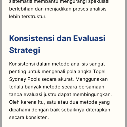
sistematis membantu mengurangi spekulasi
berlebihan dan menjadikan proses analisis
lebih terstruktur.
Konsistensi dan Evaluasi
Strategi
Konsistensi dalam metode analisis sangat
penting untuk mengenali pola angka Togel
Sydney Pools secara akurat. Menggunakan
terlalu banyak metode secara bersamaan
tanpa evaluasi justru dapat membingungkan.
Oleh karena itu, satu atau dua metode yang
dipahami dengan baik sebaiknya diterapkan
secara konsisten.