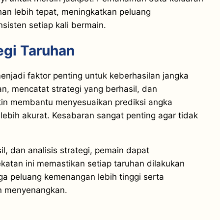
n lebih tepat, meningkatkan peluang
isten setiap kali bermain.
tegi Taruhan
enjadi faktor penting untuk keberhasilan jangka
n, mencatat strategi yang berhasil, dan
utin membantu menyesuaikan prediksi angka
lebih akurat. Kesabaran sangat penting agar tidak
, dan analisis strategi, pemain dapat
katan ini memastikan setiap taruhan dilakukan
gga peluang kemenangan lebih tinggi serta
an menyenangkan.