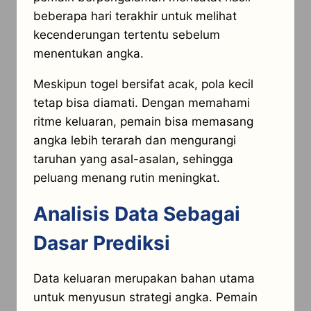
beberapa hari terakhir untuk melihat
kecenderungan tertentu sebelum
menentukan angka.
Meskipun togel bersifat acak, pola kecil
tetap bisa diamati. Dengan memahami
ritme keluaran, pemain bisa memasang
angka lebih terarah dan mengurangi
taruhan yang asal-asalan, sehingga
peluang menang rutin meningkat.
Analisis Data Sebagai
Dasar Prediksi
Data keluaran merupakan bahan utama
untuk menyusun strategi angka. Pemain