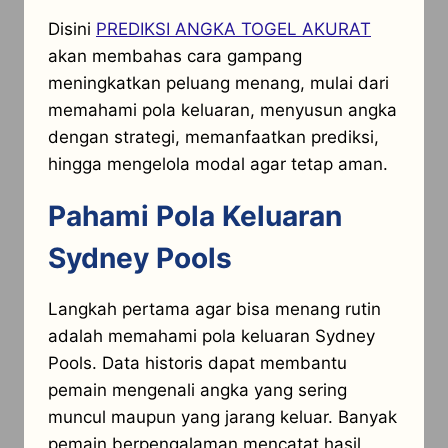
Disini
PREDIKSI ANGKA TOGEL AKURAT
akan membahas cara gampang
meningkatkan peluang menang, mulai dari
memahami pola keluaran, menyusun angka
dengan strategi, memanfaatkan prediksi,
hingga mengelola modal agar tetap aman.
Pahami Pola Keluaran
Sydney Pools
Langkah pertama agar bisa menang rutin
adalah memahami pola keluaran Sydney
Pools. Data historis dapat membantu
pemain mengenali angka yang sering
muncul maupun yang jarang keluar. Banyak
pemain berpengalaman mencatat hasil