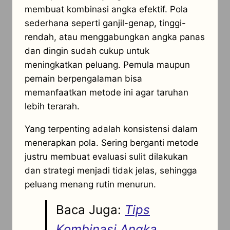
membuat kombinasi angka efektif. Pola
sederhana seperti ganjil-genap, tinggi-
rendah, atau menggabungkan angka panas
dan dingin sudah cukup untuk
meningkatkan peluang. Pemula maupun
pemain berpengalaman bisa
memanfaatkan metode ini agar taruhan
lebih terarah.
Yang terpenting adalah konsistensi dalam
menerapkan pola. Sering berganti metode
justru membuat evaluasi sulit dilakukan
dan strategi menjadi tidak jelas, sehingga
peluang menang rutin menurun.
Baca Juga:
Tips
Kombinasi Angka