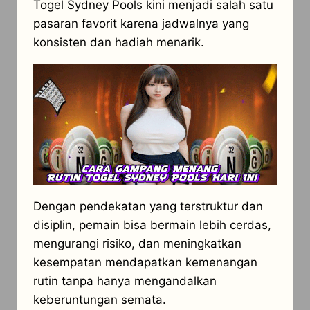
Togel Sydney Pools kini menjadi salah satu
pasaran favorit karena jadwalnya yang
konsisten dan hadiah menarik.
Dengan pendekatan yang terstruktur dan
disiplin, pemain bisa bermain lebih cerdas,
mengurangi risiko, dan meningkatkan
kesempatan mendapatkan kemenangan
rutin tanpa hanya mengandalkan
keberuntungan semata.