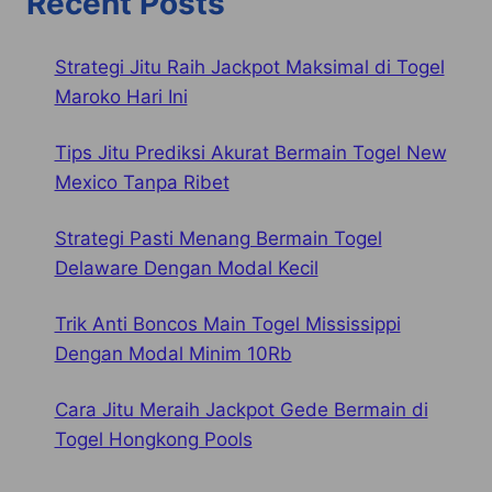
Recent Posts
Strategi Jitu Raih Jackpot Maksimal di Togel
Maroko Hari Ini
Tips Jitu Prediksi Akurat Bermain Togel New
Mexico Tanpa Ribet
Strategi Pasti Menang Bermain Togel
Delaware Dengan Modal Kecil
Trik Anti Boncos Main Togel Mississippi
Dengan Modal Minim 10Rb
Cara Jitu Meraih Jackpot Gede Bermain di
Togel Hongkong Pools