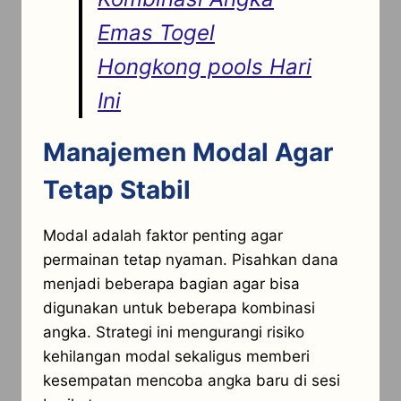
Emas Togel
Hongkong pools Hari
Ini
Manajemen Modal Agar
Tetap Stabil
Modal adalah faktor penting agar
permainan tetap nyaman. Pisahkan dana
menjadi beberapa bagian agar bisa
digunakan untuk beberapa kombinasi
angka. Strategi ini mengurangi risiko
kehilangan modal sekaligus memberi
kesempatan mencoba angka baru di sesi