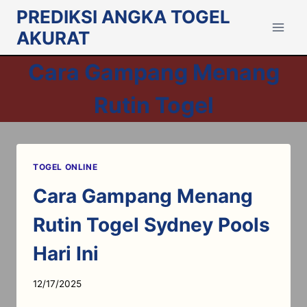
Skip
PREDIKSI ANGKA TOGEL
to
AKURAT
content
Cara Gampang Menang
Rutin Togel
TOGEL ONLINE
Cara Gampang Menang
Rutin Togel Sydney Pools
Hari Ini
12/17/2025