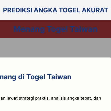
PREDIKSI ANGKA TOGEL AKURAT
Menang Togel Taiwan
ang di Togel Taiwan
 lewat strategi praktis, analisis angka tepat, dan