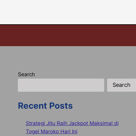
Search
Search
Recent Posts
Strategi Jitu Raih Jackpot Maksimal di
Togel Maroko Hari Ini