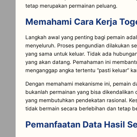
tetap merupakan permainan peluang.
Memahami Cara Kerja Tog
Langkah awal yang penting bagi pemain adal
menyeluruh. Proses pengundian dilakukan se
yang sama untuk keluar. Tidak ada hubungan
yang akan datang. Pemahaman ini membantu
menganggap angka tertentu “pasti keluar” ka
Dengan memahami mekanisme ini, pemain da
bukanlah permainan yang bisa dikendalikan 
yang membutuhkan pendekatan rasional. Kesa
tidak bermain secara berlebihan dan tetap ber
Pemanfaatan Data Hasil S