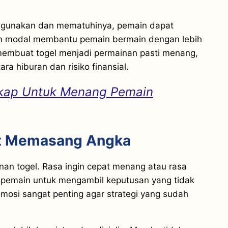
igunakan dan mematuhinya, pemain dapat
en modal membantu pemain bermain dengan lebih
 membuat togel menjadi permainan pasti menang,
 hiburan dan risiko finansial.
kap Untuk Menang Pemain
at Memasang Angka
an togel. Rasa ingin cepat menang atau rasa
ng pemain untuk mengambil keputusan yang tidak
emosi sangat penting agar strategi yang sudah