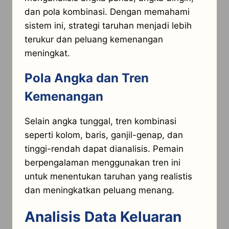
dan pola kombinasi. Dengan memahami
sistem ini, strategi taruhan menjadi lebih
terukur dan peluang kemenangan
meningkat.
Pola Angka dan Tren
Kemenangan
Selain angka tunggal, tren kombinasi
seperti kolom, baris, ganjil-genap, dan
tinggi-rendah dapat dianalisis. Pemain
berpengalaman menggunakan tren ini
untuk menentukan taruhan yang realistis
dan meningkatkan peluang menang.
Analisis Data Keluaran