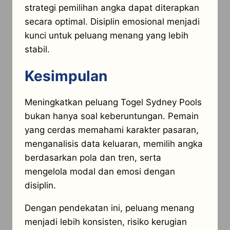
strategi pemilihan angka dapat diterapkan
secara optimal. Disiplin emosional menjadi
kunci untuk peluang menang yang lebih
stabil.
Kesimpulan
Meningkatkan peluang Togel Sydney Pools
bukan hanya soal keberuntungan. Pemain
yang cerdas memahami karakter pasaran,
menganalisis data keluaran, memilih angka
berdasarkan pola dan tren, serta
mengelola modal dan emosi dengan
disiplin.
Dengan pendekatan ini, peluang menang
menjadi lebih konsisten, risiko kerugian