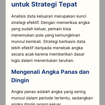
untuk Strategi Tepat
Analisis data keluaran merupakan kunci
strategi efektif. Dengan memeriksa angka
yang sudah keluar, pemain bisa
menemukan pola yang kemungkinan
muncul kembali. Strategi berbasis data
lebih efektif daripada menebak angka
secara acak karena memberikan dasar
logis dalam menentukan taruhan.
Mengenali Angka Panas dan
Dingin
Angka panas adalah angka yang sering
muncul dalam periode tertentu, sedangkan
angka dingin jarang keluar.