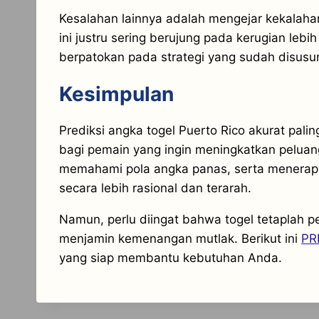
Kesalahan lainnya adalah mengejar kekalaha
ini justru sering berujung pada kerugian lebi
berpatokan pada strategi yang sudah disusun 
Kesimpulan
Prediksi angka togel Puerto Rico akurat pal
bagi pemain yang ingin meningkatkan pelua
memahami pola angka panas, serta menerapka
secara lebih rasional dan terarah.
Namun, perlu diingat bahwa togel tetaplah 
menjamin kemenangan mutlak. Berikut ini
PR
yang siap membantu kebutuhan Anda.