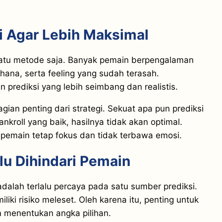
i Agar Lebih Maksimal
i satu metode saja. Banyak pemain berpengalaman
ana, serta feeling yang sudah terasah.
 prediksi yang lebih seimbang dan realistis.
gian penting dari strategi. Sekuat apa pun prediksi
kroll yang baik, hasilnya tidak akan optimal.
pemain tetap fokus dan tidak terbawa emosi.
u Dihindari Pemain
dalah terlalu percaya pada satu sumber prediksi.
liki risiko meleset. Oleh karena itu, penting untuk
 menentukan angka pilihan.