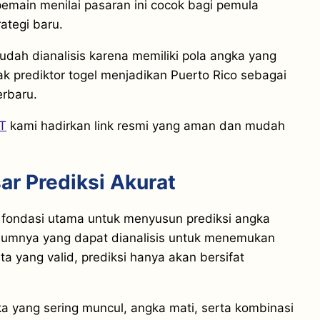
pemain menilai pasaran ini cocok bagi pemula
ategi baru.
 mudah dianalisis karena memiliki pola angka yang
ak prediktor togel menjadikan Puerto Rico sebagai
rbaru.
T
kami hadirkan link resmi yang aman dan mudah
ar Prediksi Akurat
 fondasi utama untuk menyusun prediksi angka
ebelumnya yang dapat dianalisis untuk menemukan
a yang valid, prediksi hanya akan bersifat
 yang sering muncul, angka mati, serta kombinasi