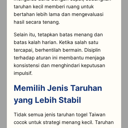
taruhan kecil memberi ruang untuk
bertahan lebih lama dan mengevaluasi
hasil secara tenang.
Selain itu, tetapkan batas menang dan
batas kalah harian. Ketika salah satu
tercapai, berhentilah bermain. Disiplin
terhadap aturan ini membantu menjaga
konsistensi dan menghindari keputusan
impulsif.
Memilih Jenis Taruhan
yang Lebih Stabil
Tidak semua jenis taruhan togel Taiwan
cocok untuk strategi menang kecil. Taruhan