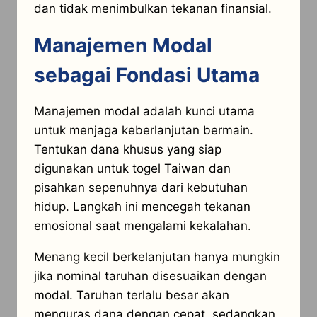
dan tidak menimbulkan tekanan finansial.
Manajemen Modal
sebagai Fondasi Utama
Manajemen modal adalah kunci utama
untuk menjaga keberlanjutan bermain.
Tentukan dana khusus yang siap
digunakan untuk togel Taiwan dan
pisahkan sepenuhnya dari kebutuhan
hidup. Langkah ini mencegah tekanan
emosional saat mengalami kekalahan.
Menang kecil berkelanjutan hanya mungkin
jika nominal taruhan disesuaikan dengan
modal. Taruhan terlalu besar akan
menguras dana dengan cepat, sedangkan