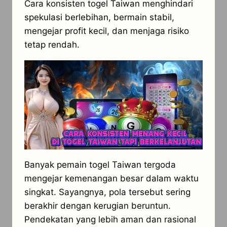
Cara konsisten togel Taiwan menghindari
spekulasi berlebihan, bermain stabil,
mengejar profit kecil, dan menjaga risiko
tetap rendah.
Banyak pemain togel Taiwan tergoda
mengejar kemenangan besar dalam waktu
singkat. Sayangnya, pola tersebut sering
berakhir dengan kerugian beruntun.
Pendekatan yang lebih aman dan rasional