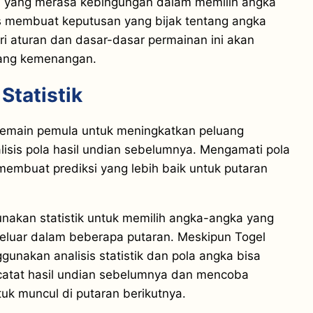
a yang merasa kebingungan dalam memilih angka
s membuat keputusan yang bijak tentang angka
ari aturan dan dasar-dasar permainan ini akan
ang kemenangan.
Statistik
 pemain pemula untuk meningkatkan peluang
sis pola hasil undian sebelumnya. Mengamati pola
embuat prediksi yang lebih baik untuk putaran
akan statistik untuk memilih angka-angka yang
keluar dalam beberapa putaran. Meskipun Togel
nakan analisis statistik dan pola angka bisa
catat hasil undian sebelumnya dan mencoba
uk muncul di putaran berikutnya.