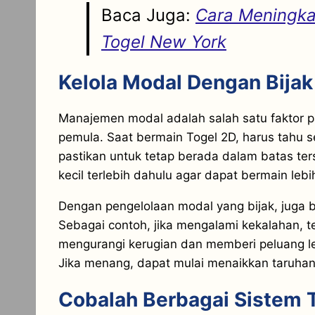
Baca Juga:
Cara Meningka
Togel New York
Kelola Modal Dengan Bijak
Manajemen modal adalah salah satu faktor pa
pemula. Saat bermain Togel 2D, harus tahu 
pastikan untuk tetap berada dalam batas te
kecil terlebih dahulu agar dapat bermain leb
Dengan pengelolaan modal yang bijak, juga b
Sebagai contoh, jika mengalami kekalahan, t
mengurangi kerugian dan memberi peluang le
Jika menang, dapat mulai menaikkan taruhan 
Cobalah Berbagai Sistem 