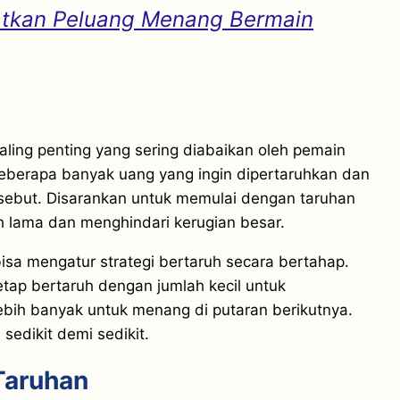
tkan Peluang Menang Bermain
ling penting yang sering diabaikan oleh pemain
seberapa banyak uang yang ingin dipertaruhkan dan
rsebut. Disarankan untuk memulai dengan taruhan
ih lama dan menghindari kerugian besar.
isa mengatur strategi bertaruh secara bertahap.
etap bertaruh dengan jumlah kecil untuk
bih banyak untuk menang di putaran berikutnya.
sedikit demi sedikit.
Taruhan