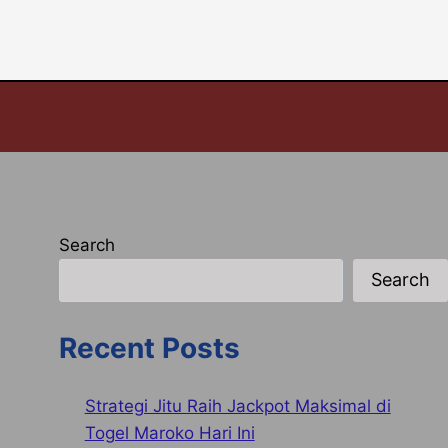
Search
Search
Recent Posts
Strategi Jitu Raih Jackpot Maksimal di
Togel Maroko Hari Ini