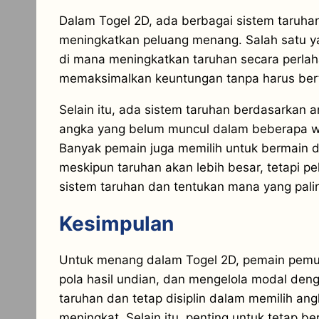
Dalam Togel 2D, ada berbagai sistem taruha
meningkatkan peluang menang. Salah satu ya
di mana meningkatkan taruhan secara perla
memaksimalkan keuntungan tanpa harus bert
Selain itu, ada sistem taruhan berdasarkan 
angka yang belum muncul dalam beberapa w
Banyak pemain juga memilih untuk bermain 
meskipun taruhan akan lebih besar, tetapi 
sistem taruhan dan tentukan mana yang pali
Kesimpulan
Untuk menang dalam Togel 2D, pemain pemul
pola hasil undian, dan mengelola modal den
taruhan dan tetap disiplin dalam memilih a
meningkat. Selain itu, penting untuk tetap 