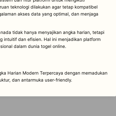
n teknologi dilakukan agar tetap kompatibel
alaman akses data yang optimal, dan menjaga
ada tidak hanya menyajikan angka harian, tetapi
tuitif dan efisien. Hal ini menjadikan platform
sional dalam dunia togel online.
gka Harian Modern Terpercaya dengan memadukan
ruktur, dan antarmuka user-friendly.