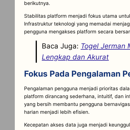
berikutnya.
Stabilitas platform menjadi fokus utama un
Infrastruktur teknologi yang memadai menjag
pengguna mengakses platform secara bersa
Baca Juga:
Togel Jerman 
Lengkap dan Akurat
Fokus Pada Pengalaman 
Pengalaman pengguna menjadi prioritas da
platform dirancang sederhana, intuitif, dan i
yang bersih membantu pengguna bernavigas
harian menjadi lebih efisien.
Kecepatan akses data juga menjadi keunggu