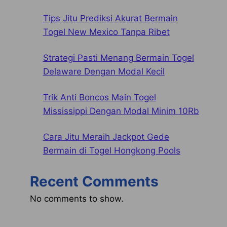
Tips Jitu Prediksi Akurat Bermain
Togel New Mexico Tanpa Ribet
Strategi Pasti Menang Bermain Togel
Delaware Dengan Modal Kecil
Trik Anti Boncos Main Togel
Mississippi Dengan Modal Minim 10Rb
Cara Jitu Meraih Jackpot Gede
Bermain di Togel Hongkong Pools
Recent Comments
No comments to show.