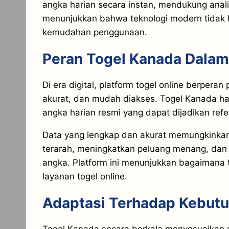
angka harian secara instan, mendukung analisi
menunjukkan bahwa teknologi modern tidak h
kemudahan penggunaan.
Peran Togel Kanada Dalam 
Di era digital, platform togel online berper
akurat, dan mudah diakses. Togel Kanada h
angka harian resmi yang dapat dijadikan refer
Data yang lengkap dan akurat memungkinkan
terarah, meningkatkan peluang menang, dan 
angka. Platform ini menunjukkan bagaimana t
layanan togel online.
Adaptasi Terhadap Kebut
Togel Kanada secara berkala menyesuaikan si