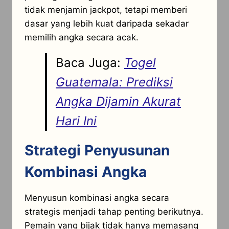
tidak menjamin jackpot, tetapi memberi
dasar yang lebih kuat daripada sekadar
memilih angka secara acak.
Baca Juga:
Togel
Guatemala: Prediksi
Angka Dijamin Akurat
Hari Ini
Strategi Penyusunan
Kombinasi Angka
Menyusun kombinasi angka secara
strategis menjadi tahap penting berikutnya.
Pemain yang bijak tidak hanya memasang