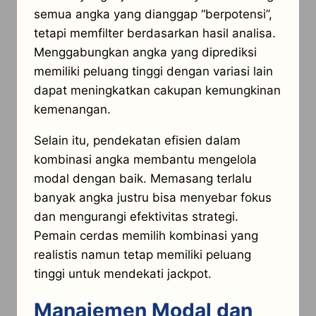
semua angka yang dianggap “berpotensi”,
tetapi memfilter berdasarkan hasil analisa.
Menggabungkan angka yang diprediksi
memiliki peluang tinggi dengan variasi lain
dapat meningkatkan cakupan kemungkinan
kemenangan.
Selain itu, pendekatan efisien dalam
kombinasi angka membantu mengelola
modal dengan baik. Memasang terlalu
banyak angka justru bisa menyebar fokus
dan mengurangi efektivitas strategi.
Pemain cerdas memilih kombinasi yang
realistis namun tetap memiliki peluang
tinggi untuk mendekati jackpot.
Manajemen Modal dan