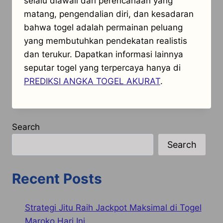
selalu diawali dari perencanaan yang
matang, pengendalian diri, dan kesadaran
bahwa togel adalah permainan peluang
yang membutuhkan pendekatan realistis
dan terukur. Dapatkan informasi lainnya
seputar togel yang terpercaya hanya di
PREDIKSI ANGKA TOGEL AKURAT
.
Search
Search
Recent Posts
Strategi Jitu Raih Jackpot Maksimal di Togel
Maroko Hari Ini