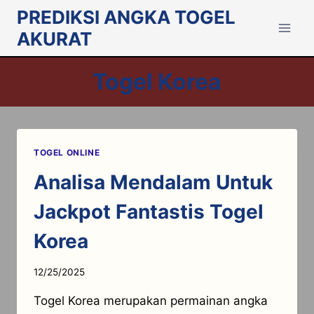
Skip
PREDIKSI ANGKA TOGEL
to
AKURAT
content
Togel Korea
TOGEL ONLINE
Analisa Mendalam Untuk
Jackpot Fantastis Togel
Korea
12/25/2025
Togel Korea merupakan permainan angka