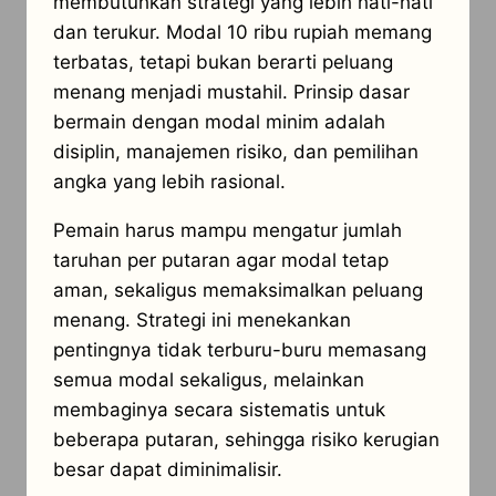
membutuhkan strategi yang lebih hati-hati
dan terukur. Modal 10 ribu rupiah memang
terbatas, tetapi bukan berarti peluang
menang menjadi mustahil. Prinsip dasar
bermain dengan modal minim adalah
disiplin, manajemen risiko, dan pemilihan
angka yang lebih rasional.
Pemain harus mampu mengatur jumlah
taruhan per putaran agar modal tetap
aman, sekaligus memaksimalkan peluang
menang. Strategi ini menekankan
pentingnya tidak terburu-buru memasang
semua modal sekaligus, melainkan
membaginya secara sistematis untuk
beberapa putaran, sehingga risiko kerugian
besar dapat diminimalisir.