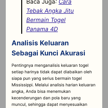
Baca Juga
:
Cara
Tebak Angka Jitu
Bermain Togel
Panama 4D
Analisis Keluaran
Sebagai Kunci Akurasi
Pentingnya menganalisis keluaran togel
setiap harinya tidak dapat diabaikan oleh
siapa pun yang serius bermain togel
Mississippi. Melalui analisis harian keluaran
angka, Anda bisa menemukan
kecenderungan dan pola baru yang
muncul, sehingga dapat menyesuaikan