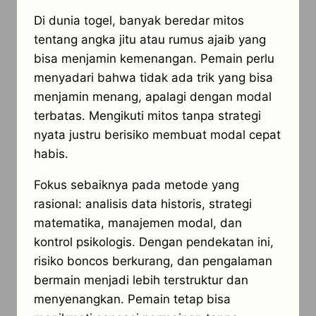
Di dunia togel, banyak beredar mitos
tentang angka jitu atau rumus ajaib yang
bisa menjamin kemenangan. Pemain perlu
menyadari bahwa tidak ada trik yang bisa
menjamin menang, apalagi dengan modal
terbatas. Mengikuti mitos tanpa strategi
nyata justru berisiko membuat modal cepat
habis.
Fokus sebaiknya pada metode yang
rasional: analisis data historis, strategi
matematika, manajemen modal, dan
kontrol psikologis. Dengan pendekatan ini,
risiko boncos berkurang, dan pengalaman
bermain menjadi lebih terstruktur dan
menyenangkan. Pemain tetap bisa