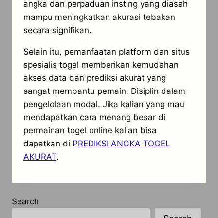
angka dan perpaduan insting yang diasah
mampu meningkatkan akurasi tebakan
secara signifikan.
Selain itu, pemanfaatan platform dan situs
spesialis togel memberikan kemudahan
akses data dan prediksi akurat yang
sangat membantu pemain. Disiplin dalam
pengelolaan modal. Jika kalian yang mau
mendapatkan cara menang besar di
permainan togel online kalian bisa
dapatkan di
PREDIKSI ANGKA TOGEL
AKURAT
.
Search