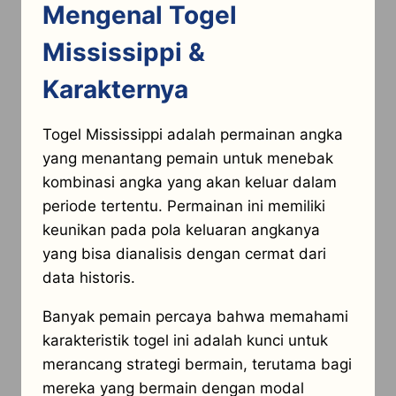
Mengenal Togel
Mississippi &
Karakternya
Togel Mississippi adalah permainan angka
yang menantang pemain untuk menebak
kombinasi angka yang akan keluar dalam
periode tertentu. Permainan ini memiliki
keunikan pada pola keluaran angkanya
yang bisa dianalisis dengan cermat dari
data historis.
Banyak pemain percaya bahwa memahami
karakteristik togel ini adalah kunci untuk
merancang strategi bermain, terutama bagi
mereka yang bermain dengan modal