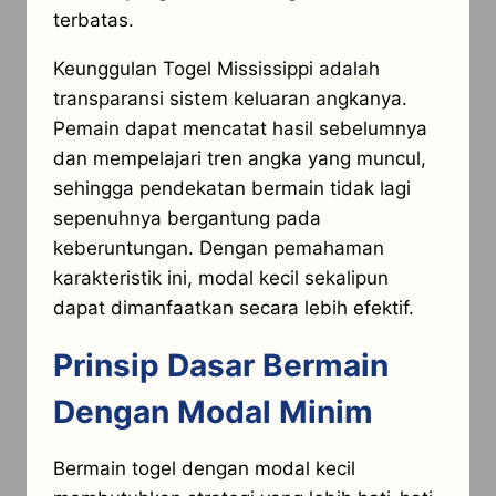
terbatas.
Keunggulan Togel Mississippi adalah
transparansi sistem keluaran angkanya.
Pemain dapat mencatat hasil sebelumnya
dan mempelajari tren angka yang muncul,
sehingga pendekatan bermain tidak lagi
sepenuhnya bergantung pada
keberuntungan. Dengan pemahaman
karakteristik ini, modal kecil sekalipun
dapat dimanfaatkan secara lebih efektif.
Prinsip Dasar Bermain
Dengan Modal Minim
Bermain togel dengan modal kecil