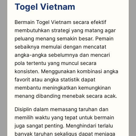
Togel Vietnam
Bermain Togel Vietnam secara efektif
membutuhkan strategi yang matang agar
peluang menang semakin besar. Pemain
sebaiknya memulai dengan mencatat
angka-angka sebelumnya dan mencari
pola tertentu yang muncul secara
konsisten. Menggunakan kombinasi angka
favorit atau angka statistik dapat
membantu meningkatkan kemungkinan
menang dibanding menebak secara acak.
Disiplin dalam memasang taruhan dan
memilih waktu yang tepat untuk bermain
juga sangat penting. Menghindari terlalu
banyak taruhan sekaligus dapat menjaga