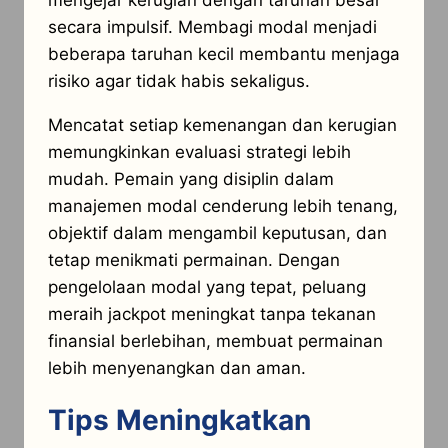
mengejar kerugian dengan taruhan besar
secara impulsif. Membagi modal menjadi
beberapa taruhan kecil membantu menjaga
risiko agar tidak habis sekaligus.
Mencatat setiap kemenangan dan kerugian
memungkinkan evaluasi strategi lebih
mudah. Pemain yang disiplin dalam
manajemen modal cenderung lebih tenang,
objektif dalam mengambil keputusan, dan
tetap menikmati permainan. Dengan
pengelolaan modal yang tepat, peluang
meraih jackpot meningkat tanpa tekanan
finansial berlebihan, membuat permainan
lebih menyenangkan dan aman.
Tips Meningkatkan