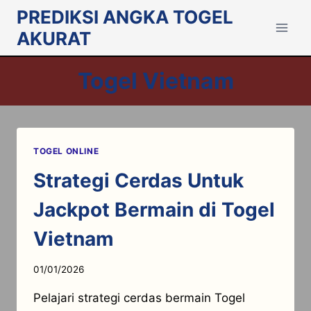
Skip
PREDIKSI ANGKA TOGEL
to
AKURAT
content
Togel Vietnam
TOGEL ONLINE
Strategi Cerdas Untuk
Jackpot Bermain di Togel
Vietnam
01/01/2026
Pelajari strategi cerdas bermain Togel