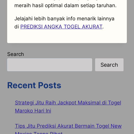
meraih hasil optimal dalam setiap taruhan.
Jelajahi lebih banyak info menarik lainnya
di
PREDIKSI ANGKA TOGEL AKURAT
.
Search
Search
Recent Posts
Strategi Jitu Raih Jackpot Maksimal di Togel
Maroko Hari Ini
Tips Jitu Prediksi Akurat Bermain Togel New
Mexico Tanpa Ribet