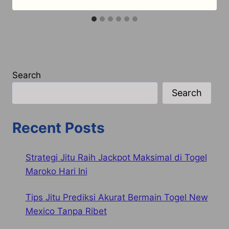
Search
Search
Recent Posts
Strategi Jitu Raih Jackpot Maksimal di Togel
Maroko Hari Ini
Tips Jitu Prediksi Akurat Bermain Togel New
Mexico Tanpa Ribet