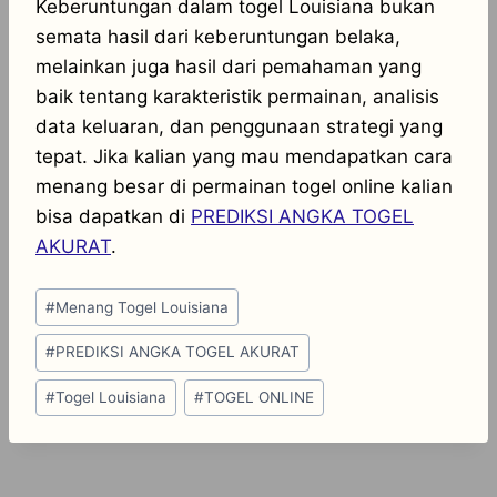
Keberuntungan dalam togel Louisiana bukan
semata hasil dari keberuntungan belaka,
melainkan juga hasil dari pemahaman yang
baik tentang karakteristik permainan, analisis
data keluaran, dan penggunaan strategi yang
tepat.​ Jika kalian yang mau mendapatkan cara
menang besar di permainan togel online kalian
bisa dapatkan di
PREDIKSI ANGKA TOGEL
AKURAT
.
Post
#
Menang Togel Louisiana
Tags:
#
PREDIKSI ANGKA TOGEL AKURAT
#
Togel Louisiana
#
TOGEL ONLINE