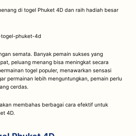
nang di togel Phuket 4D dan raih hadiah besar
ungan semata. Banyak pemain sukses yang
pat, peluang menang bisa meningkat secara
s permainan togel populer, menawarkan sensasi
ar permainan lebih menguntungkan, pemain perlu
ang cerdas.
akan membahas berbagai cara efektif untuk
et 4D.