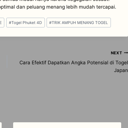
h optimal dan peluang menang lebih mudah tercapai.
E
#
Togel Phuket 4D
#
TRIK AMPUH MENANG TOGEL
NEXT
Cara Efektif Dapatkan Angka Potensial di Togel
Japan