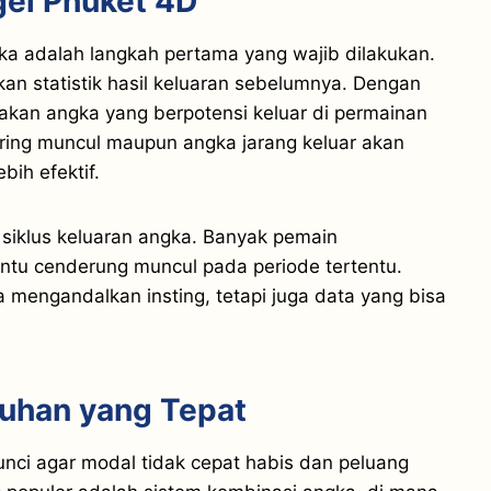
el Phuket 4D
a adalah langkah pertama yang wajib dilakukan.
kan statistik hasil keluaran sebelumnya. Dengan
rakan angka yang berpotensi keluar di permainan
ring muncul maupun angka jarang keluar akan
ih efektif.
 siklus keluaran angka. Banyak pemain
tu cenderung muncul pada periode tertentu.
mengandalkan insting, tetapi juga data yang bisa
uhan yang Tepat
unci agar modal tidak cepat habis dan peluang