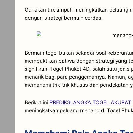
h
a
e
e
k
i
h
a
c
s
l
y
n
a
Gunakan trik ampuh meningkatkan peluang me
t
e
s
e
p
e
r
dengan strategi bermain cerdas.
s
b
e
g
e
e
A
o
n
r
p
o
g
a
p
k
e
m
r
Bermain togel bukan sekadar soal keberunt
membuktikan bahwa dengan strategi yang te
signifikan. Togel Phuket 4D, salah satu jeni
menarik bagi para penggemarnya. Namun, ag
memahami trik-trik khusus dan pendekatan y
Berikut ini
PREDIKSI ANGKA TOGEL AKURAT
meningkatkan peluang menang di Togel Phuk