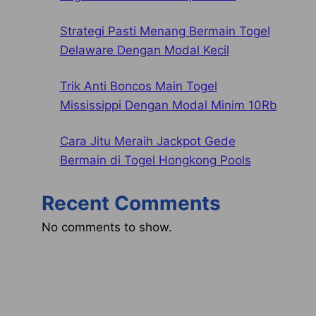
Strategi Pasti Menang Bermain Togel
Delaware Dengan Modal Kecil
Trik Anti Boncos Main Togel
Mississippi Dengan Modal Minim 10Rb
Cara Jitu Meraih Jackpot Gede
Bermain di Togel Hongkong Pools
Recent Comments
No comments to show.