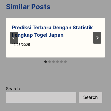
Similar Posts
Prediksi Terbaru Dengan Statistik
Lengkap Togel Japan
12/25/2025
Search
Search