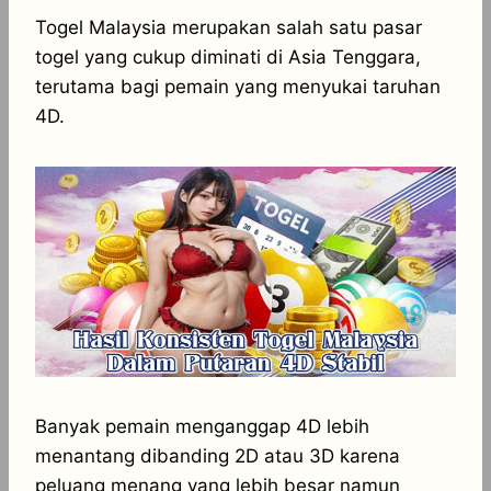
h
a
e
e
k
i
h
a
c
s
l
y
n
a
Togel Malaysia merupakan salah satu pasar
t
e
s
e
p
e
r
togel yang cukup diminati di Asia Tenggara,
s
b
e
g
e
e
terutama bagi pemain yang menyukai taruhan
A
o
n
r
4D.
p
o
g
a
p
k
e
m
r
Banyak pemain menganggap 4D lebih
menantang dibanding 2D atau 3D karena
peluang menang yang lebih besar namun