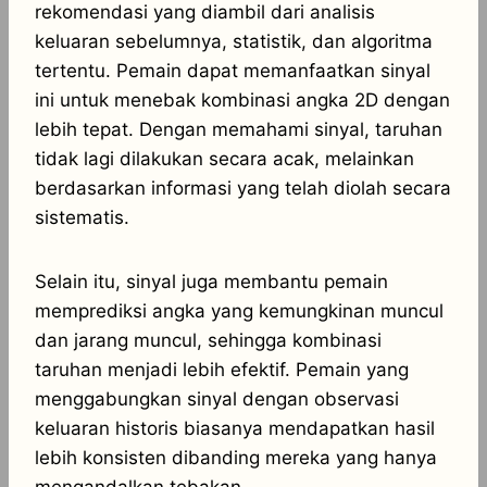
rekomendasi yang diambil dari analisis
keluaran sebelumnya, statistik, dan algoritma
tertentu. Pemain dapat memanfaatkan sinyal
ini untuk menebak kombinasi angka 2D dengan
lebih tepat. Dengan memahami sinyal, taruhan
tidak lagi dilakukan secara acak, melainkan
berdasarkan informasi yang telah diolah secara
sistematis.
Selain itu, sinyal juga membantu pemain
memprediksi angka yang kemungkinan muncul
dan jarang muncul, sehingga kombinasi
taruhan menjadi lebih efektif. Pemain yang
menggabungkan sinyal dengan observasi
keluaran historis biasanya mendapatkan hasil
lebih konsisten dibanding mereka yang hanya