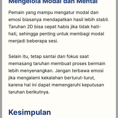
Mengelola Modal dan Mental
Pemain yang mampu mengatur modal dan
emosi biasanya mendapatkan hasil lebih stabil.
Taruhan 2D bisa cepat habis jika tidak hati-
hati, sehingga penting untuk membagi modal
menjadi beberapa sesi.
Selain itu, tetap santai dan fokus saat
memasang taruhan membuat proses bermain
lebih menyenangkan. Jangan terbawa emosi
jika mengalami kekalahan berturut-turut,
karena hal ini dapat memengaruhi keputusan
taruhan berikutnya.
Kesimpulan