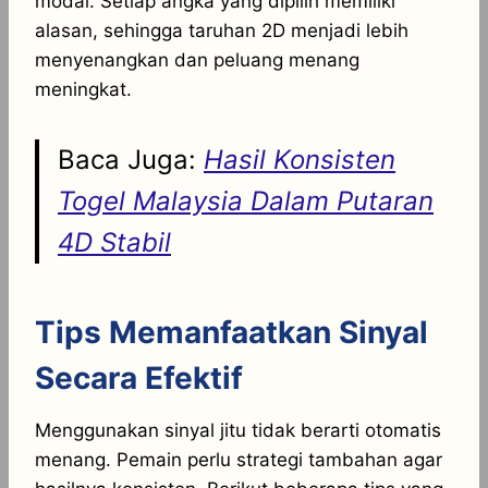
modal. Setiap angka yang dipilih memiliki
alasan, sehingga taruhan 2D menjadi lebih
menyenangkan dan peluang menang
meningkat.
Baca Juga:
Hasil Konsisten
Togel Malaysia Dalam Putaran
4D Stabil
Tips Memanfaatkan Sinyal
Secara Efektif
Menggunakan sinyal jitu tidak berarti otomatis
menang. Pemain perlu strategi tambahan agar