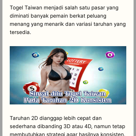
h
a
e
e
k
i
h
a
c
s
l
y
n
a
Togel Taiwan menjadi salah satu pasar yang
t
e
s
e
p
e
r
diminati banyak pemain berkat peluang
s
b
e
g
e
e
menang yang menarik dan variasi taruhan yang
A
o
n
r
tersedia.
p
o
g
a
p
k
e
m
r
Taruhan 2D dianggap lebih cepat dan
sederhana dibanding 3D atau 4D, namun tetap
membutuhkan strategi agar hasilnya konsisten.