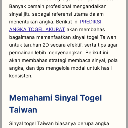
Banyak pemain profesional mengandalkan
sinyal jitu sebagai referensi utama dalam
menentukan angka. Berikut ini
PREDIKSI
ANGKA TOGEL AKURAT
akan membahas
bagaimana memanfaatkan sinyal togel Taiwan
untuk taruhan 2D secara efektif, serta tips agar
permainan lebih menyenangkan. Berikut ini
akan membahas strategi membaca sinyal, pola
angka, dan tips mengelola modal untuk hasil
konsisten.
Memahami Sinyal Togel
Taiwan
Sinyal togel Taiwan biasanya berupa angka