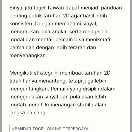
Sinyal jitu togel Taiwan dapat menjadi panduan
penting untuk taruhan 2D agar hasil lebih
konsisten. Dengan memahami sinyal,
menerapkan pola angka, serta mengelola
modal dan mental, pemain bisa menikmati
permainan dengan lebih terarah dan
menyenangkan.
Mengikuti strategi ini membuat taruhan 2D
tidak hanya menantang, tetapi juga lebih
menguntungkan. Pemain yang disiplin dalam
menggunakan sinyal dan pola akan lebih
mudah meraih kemenangan stabil dalam
jangka panjang.
Post
#
BANDAR TOGEL ONLINE TERPERCAYA