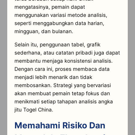
mengatasinya, pemain dapat
menggunakan variasi metode analisis,
seperti menggabungkan data harian,
mingguan, dan bulanan.
Selain itu, penggunaan tabel, grafik
sederhana, atau catatan pribadi juga dapat
membantu menjaga konsistensi analisis.
Dengan cara ini, proses membaca data
menjadi lebih menarik dan tidak
membosankan. Strategi yang bervariasi
akan membuat pemain tetap fokus dan
menikmati setiap tahapan analisis angka
jitu Togel China.
Memahami Risiko Dan