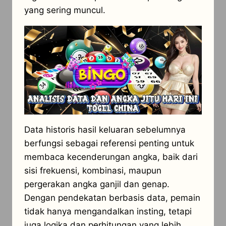
yang sering muncul.
Data historis hasil keluaran sebelumnya
berfungsi sebagai referensi penting untuk
membaca kecenderungan angka, baik dari
sisi frekuensi, kombinasi, maupun
pergerakan angka ganjil dan genap.
Dengan pendekatan berbasis data, pemain
tidak hanya mengandalkan insting, tetapi
juga logika dan perhitungan yang lebih