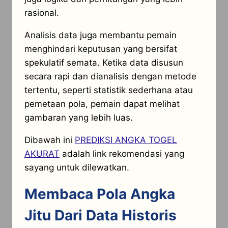
rasional.
Analisis data juga membantu pemain
menghindari keputusan yang bersifat
spekulatif semata. Ketika data disusun
secara rapi dan dianalisis dengan metode
tertentu, seperti statistik sederhana atau
pemetaan pola, pemain dapat melihat
gambaran yang lebih luas.
Dibawah ini
PREDIKSI ANGKA TOGEL
AKURAT
adalah link rekomendasi yang
sayang untuk dilewatkan.
Membaca Pola Angka
Jitu Dari Data Historis