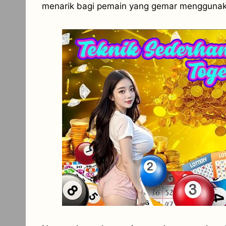
t
e
s
e
p
e
r
menarik bagi pemain yang gemar menggunak
s
b
e
g
e
e
A
o
n
r
p
o
g
a
p
k
e
m
r