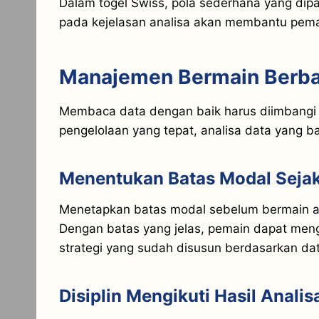
Dalam togel Swiss, pola sederhana yang dipah
pada kejelasan analisa akan membantu pemain
Manajemen Bermain Berba
Membaca data dengan baik harus diimbangi
pengelolaan yang tepat, analisa data yang ba
Menentukan Batas Modal Seja
Menetapkan batas modal sebelum bermain a
Dengan batas yang jelas, pemain dapat meng
strategi yang sudah disusun berdasarkan da
Disiplin Mengikuti Hasil Analis