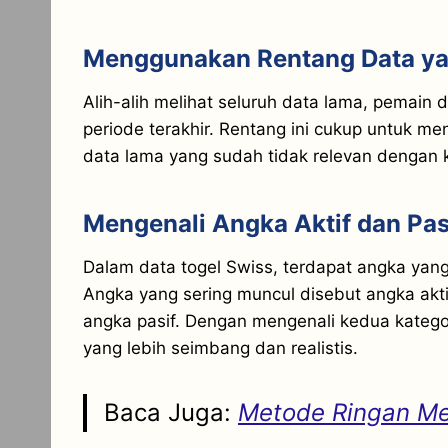
Menggunakan Rentang Data ya
Alih-alih melihat seluruh data lama, pemain
periode terakhir. Rentang ini cukup untuk m
data lama yang sudah tidak relevan dengan ko
Mengenali Angka Aktif dan Pas
Dalam data togel Swiss, terdapat angka yang
Angka yang sering muncul disebut angka akt
angka pasif. Dengan mengenali kedua katego
yang lebih seimbang dan realistis.
Baca Juga:
Metode Ringan Me