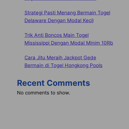
Strategi Pasti Menang Bermain Togel
Delaware Dengan Modal Kecil
Trik Anti Boncos Main Togel
Mississippi Dengan Modal Minim 10Rb
Cara Jitu Meraih Jackpot Gede
Bermain di Togel Hongkong Pools
Recent Comments
No comments to show.