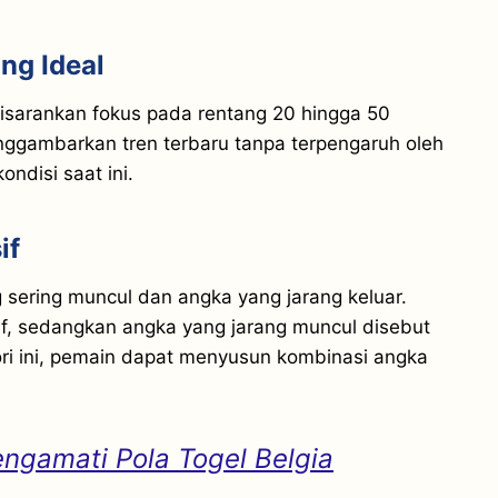
ng Ideal
 disarankan fokus pada rentang 20 hingga 50
enggambarkan tren terbaru tanpa terpengaruh oleh
ndisi saat ini.
if
 sering muncul dan angka yang jarang keluar.
if, sedangkan angka yang jarang muncul disebut
ri ini, pemain dapat menyusun kombinasi angka
ngamati Pola Togel Belgia