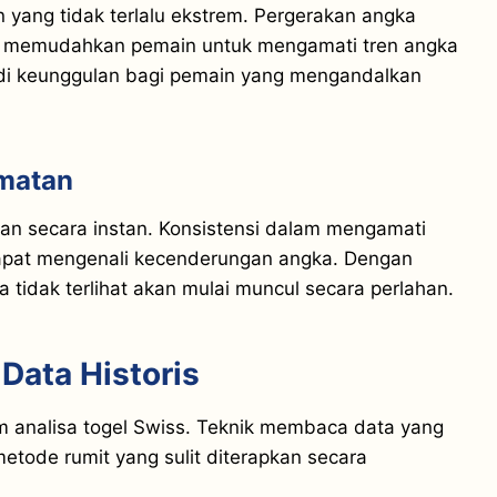
n yang tidak terlalu ekstrem. Pergerakan angka
a memudahkan pemain untuk mengamati tren angka
jadi keunggulan bagi pemain yang mengandalkan
amatan
kan secara instan. Konsistensi dalam mengamati
dapat mengenali kecenderungan angka. Dengan
 tidak terlihat akan mulai muncul secara perlahan.
ata Historis
m analisa togel Swiss. Teknik membaca data yang
metode rumit yang sulit diterapkan secara