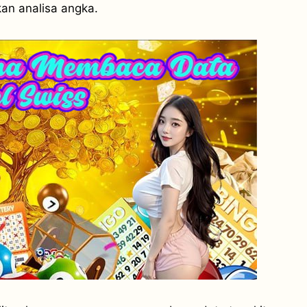
an analisa angka.