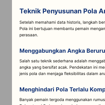
Teknik Penyusunan Pola 
Setelah memahami data historis, langkah be
Pola ini bertujuan membantu pemain mengam
perasaan.
Menggabungkan Angka Beruru
Salah satu teknik sederhana adalah mengg
angka yang bersifat acak. Pendekatan ini me
jenis pola dan menjaga fleksibilitas dalam ana
Menghindari Pola Terlalu Kom
Banyak pemain tergoda menggunakan rumus rum