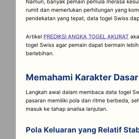
Namun, banyak pemain pemula merasa kesul
rumit dan memerlukan perhitungan yang kom
pendekatan yang tepat, data togel Swiss dap
Artikel
PREDIKSI ANGKA TOGEL AKURAT
aka
togel Swiss agar pemain dapat bermain lebih
berlebihan.
Memahami Karakter Dasar 
Langkah awal dalam membaca data togel Sw
pasaran memiliki pola dan ritme berbeda, 
masuk ke tahap analisa lanjutan.
Pola Keluaran yang Relatif Stab