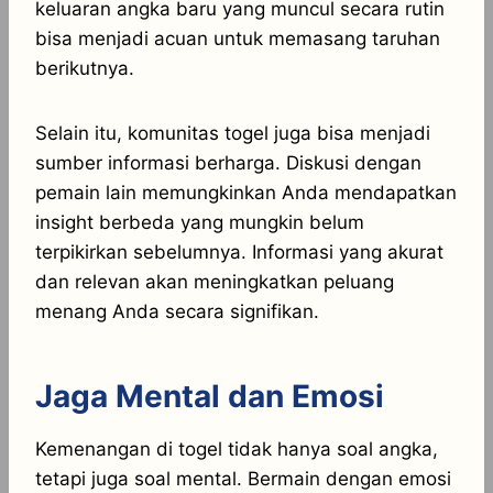
keluaran angka baru yang muncul secara rutin
bisa menjadi acuan untuk memasang taruhan
berikutnya.
Selain itu, komunitas togel juga bisa menjadi
sumber informasi berharga. Diskusi dengan
pemain lain memungkinkan Anda mendapatkan
insight berbeda yang mungkin belum
terpikirkan sebelumnya. Informasi yang akurat
dan relevan akan meningkatkan peluang
menang Anda secara signifikan.
Jaga Mental dan Emosi
Kemenangan di togel tidak hanya soal angka,
tetapi juga soal mental. Bermain dengan emosi