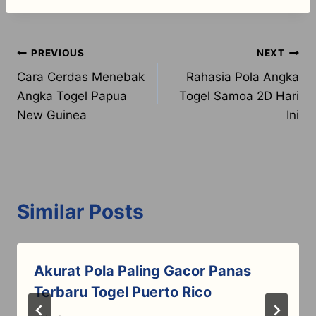
Post
PREVIOUS
NEXT
Cara Cerdas Menebak
Rahasia Pola Angka
navigation
Angka Togel Papua
Togel Samoa 2D Hari
New Guinea
Ini
Similar Posts
Akurat Pola Paling Gacor Panas
Terbaru Togel Puerto Rico