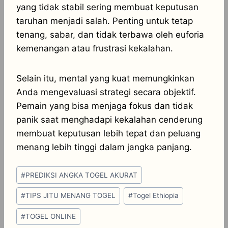
yang tidak stabil sering membuat keputusan
taruhan menjadi salah. Penting untuk tetap
tenang, sabar, dan tidak terbawa oleh euforia
kemenangan atau frustrasi kekalahan.
Selain itu, mental yang kuat memungkinkan
Anda mengevaluasi strategi secara objektif.
Pemain yang bisa menjaga fokus dan tidak
panik saat menghadapi kekalahan cenderung
membuat keputusan lebih tepat dan peluang
menang lebih tinggi dalam jangka panjang.
Post
#
PREDIKSI ANGKA TOGEL AKURAT
Tags:
#
TIPS JITU MENANG TOGEL
#
Togel Ethiopia
#
TOGEL ONLINE