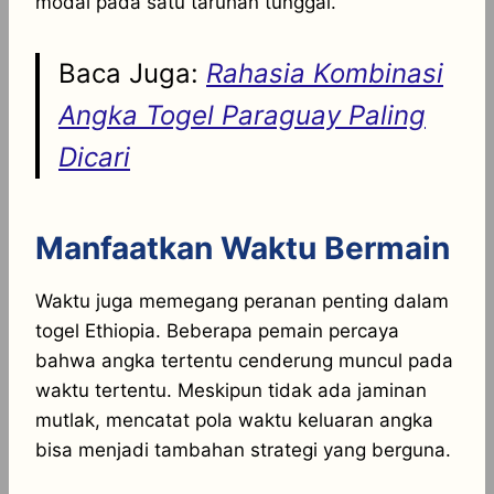
modal pada satu taruhan tunggal.
Baca Juga:
Rahasia Kombinasi
Angka Togel Paraguay Paling
Dicari
Manfaatkan Waktu Bermain
Waktu juga memegang peranan penting dalam
togel Ethiopia. Beberapa pemain percaya
bahwa angka tertentu cenderung muncul pada
waktu tertentu. Meskipun tidak ada jaminan
mutlak, mencatat pola waktu keluaran angka
bisa menjadi tambahan strategi yang berguna.