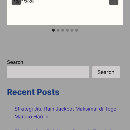
12/21/2025
Search
Search
Recent Posts
Strategi Jitu Raih Jackpot Maksimal di Togel
Maroko Hari Ini