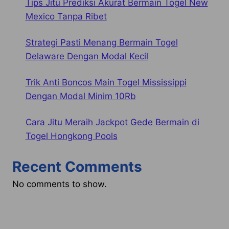
Tips Jitu Prediksi Akurat Bermain Togel New
Mexico Tanpa Ribet
Strategi Pasti Menang Bermain Togel
Delaware Dengan Modal Kecil
Trik Anti Boncos Main Togel Mississippi
Dengan Modal Minim 10Rb
Cara Jitu Meraih Jackpot Gede Bermain di
Togel Hongkong Pools
Recent Comments
No comments to show.