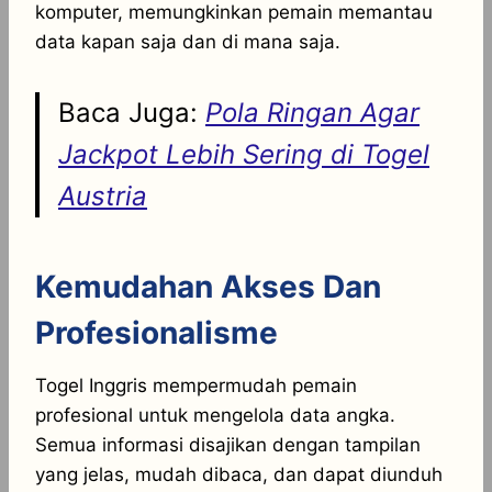
komputer, memungkinkan pemain memantau
data kapan saja dan di mana saja.
Baca Juga:
Pola Ringan Agar
Jackpot Lebih Sering di Togel
Austria
Kemudahan Akses Dan
Profesionalisme
Togel Inggris mempermudah pemain
profesional untuk mengelola data angka.
Semua informasi disajikan dengan tampilan
yang jelas, mudah dibaca, dan dapat diunduh