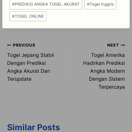
#
PREDIKSI ANGKA TOGEL AKURAT
#
Togel Inggris
#
TOGEL ONLINE
Post
PREVIOUS
NEXT
Togel Jepang Stabil
Togel Amerika
navigation
Dengan Prediksi
Hadirkan Prediksi
Angka Akurat Dan
Angka Modern
Terupdate
Dengan Sistem
Terpercaya
Similar Posts