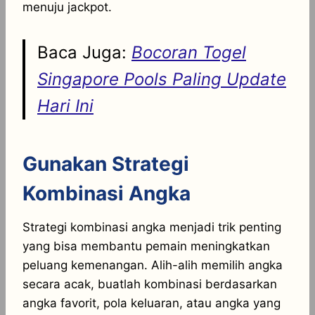
menuju jackpot.
Baca Juga:
Bocoran Togel
Singapore Pools Paling Update
Hari Ini
Gunakan Strategi
Kombinasi Angka
Strategi kombinasi angka menjadi trik penting
yang bisa membantu pemain meningkatkan
peluang kemenangan. Alih-alih memilih angka
secara acak, buatlah kombinasi berdasarkan
angka favorit, pola keluaran, atau angka yang