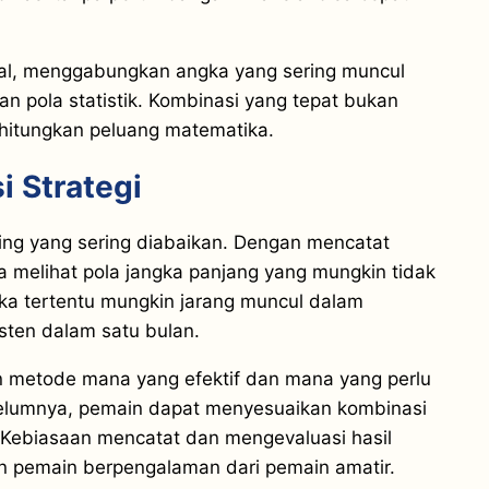
nal, menggabungkan angka yang sering muncul
 pola statistik. Kombinasi yang tepat bukan
rhitungkan peluang matematika.
i Strategi
ting yang sering diabaikan. Dengan mencatat
a melihat pola jangka panjang yang mungkin tidak
gka tertentu mungkin jarang muncul dalam
sten dalam satu bulan.
n metode mana yang efektif dan mana yang perlu
ebelumnya, pemain dapat menyesuaikan kombinasi
 Kebiasaan mencatat dan mengevaluasi hasil
 pemain berpengalaman dari pemain amatir.