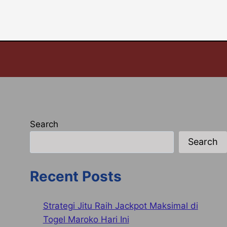
Search
Search
Recent Posts
Strategi Jitu Raih Jackpot Maksimal di
Togel Maroko Hari Ini