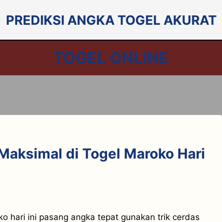
PREDIKSI ANGKA TOGEL AKURAT
TOGEL ONLINE
 Maksimal di Togel Maroko Hari
oko hari ini pasang angka tepat gunakan trik cerdas