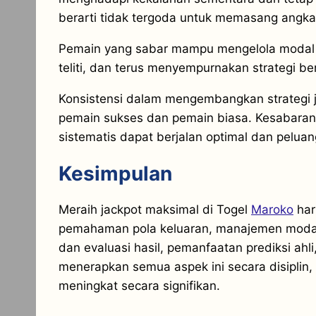
berarti tidak tergoda untuk memasang angka s
Pemain yang sabar mampu mengelola modal 
teliti, dan terus menyempurnakan strategi 
Konsistensi dalam mengembangkan strategi 
pemain sukses dan pemain biasa. Kesabaran
sistematis dapat berjalan optimal dan peluan
Kesimpulan
Meraih jackpot maksimal di Togel
Maroko
har
pemahaman pola keluaran, manajemen modal 
dan evaluasi hasil, pemanfaatan prediksi ahl
menerapkan semua aspek ini secara disiplin
meningkat secara signifikan.